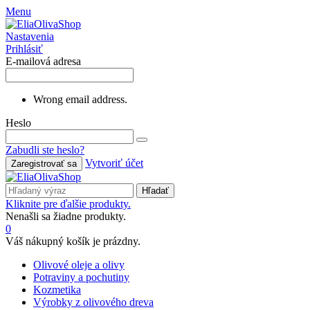
Menu
Nastavenia
Prihlásiť
E-mailová adresa
Wrong email address.
Heslo
Zabudli ste heslo?
Vytvoriť účet
Zaregistrovať sa
Hľadať
Kliknite pre ďalšie produkty.
Nenašli sa žiadne produkty.
0
Váš nákupný košík je prázdny.
Olivové oleje a olivy
Potraviny a pochutiny
Kozmetika
Výrobky z olivového dreva