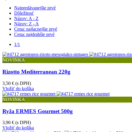
Najpredávanejšie prvé
Dôležitosť
Názov: A - Z
Názov: Z - A
Cena: najlacnejšie prvé
Cena: najdrahšie prvé
1/1
NOVINKA
Rizotto Mediterranean 220g
3,50 €
(s DPH)
Vložiť do košíka
NOVINKA
Ryža ERMES Gourmet 500g
3,90 €
(s DPH)
Vložiť do košíka