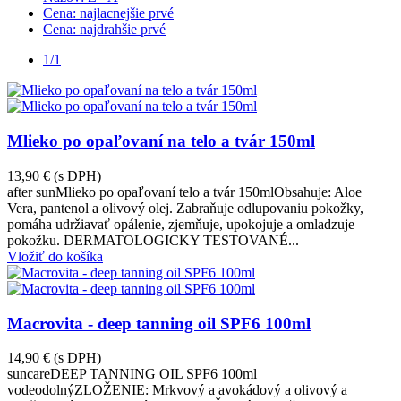
Cena: najlacnejšie prvé
Cena: najdrahšie prvé
1/1
Mlieko po opaľovaní na telo a tvár 150ml
13,90 €
(s DPH)
after sunMlieko po opaľovaní telo a tvár 150mlObsahuje: Aloe
Vera, pantenol a olivový olej. Zabraňuje odlupovaniu pokožky,
pomáha udržiavať opálenie, zjemňuje, upokojuje a omladzuje
pokožku. DERMATOLOGICKY TESTOVANÉ...
Vložiť do košíka
Macrovita - deep tanning oil SPF6 100ml
14,90 €
(s DPH)
suncareDEEP TANNING OIL SPF6 100ml
vodeodolnýZLOŽENIE: Mrkvový a avokádový a olivový a