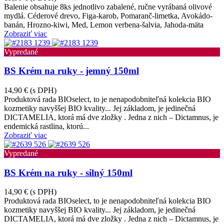
Balenie obsahuje 8ks jednotlivo zabalené, ručne vyrábaná olivové
mydlá. Céderové drevo, Figa-karob, Pomaranč-limetka, Avokádo-
banán, Hrozno-kiwi, Med, Lemon verbena-šalvia, Jahoda-mäta
Zobraziť viac
Vypredané
BS Krém na ruky - jemný 150ml
14,90 €
(s DPH)
Produktová rada BIOselect, to je nenapodobniteľná kolekcia BIO
kozmetiky navyššej BIO kvality... Jej základom, je jedinečná
DICTAMELIA, ktorá má dve zložky . Jedna z nich – Dictamnus, je
endemická rastlina, ktorú...
Zobraziť viac
Vypredané
BS Krém na ruky - silný 150ml
14,90 €
(s DPH)
Produktová rada BIOselect, to je nenapodobniteľná kolekcia BIO
kozmetiky navyššej BIO kvality... Jej základom, je jedinečná
DICTAMELIA, ktorá má dve zložky . Jedna z nich – Dictamnus, je