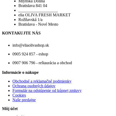
Mlynská Dolina
Bratislava 841 04
___________________
elia OLIVA FRESH MARKET
Rožňavská 1/a
Bratislava - Nové Mesto
KONTAKUJTE NÁS
info@eliaolivashop.sk
0905 924 857 - eshop
0907 906 796 - reštaurácia a obchod
Informácie o nákupe
Obchodné a reklamačné podmienky
Ochrana osobných údajov
Formulár na odstúpenie od kúpnej zmluvy
Cookies
Naše predajne
Môj účet