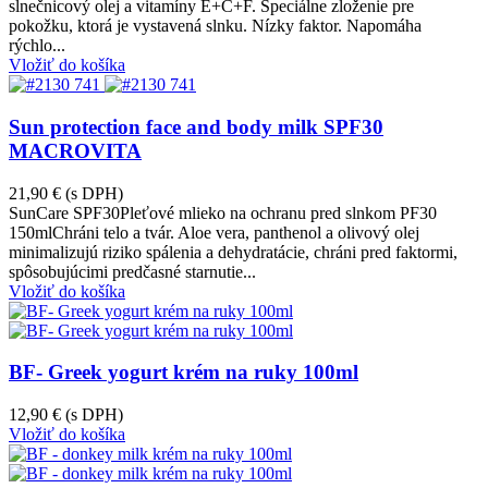
slnečnicový olej a vitamíny E+C+F. Špeciálne zloženie pre
pokožku, ktorá je vystavená slnku. Nízky faktor. Napomáha
rýchlo...
Vložiť do košíka
Sun protection face and body milk SPF30
MACROVITA
21,90 €
(s DPH)
SunCare SPF30Pleťové mlieko na ochranu pred slnkom PF30
150mlChráni telo a tvár. Aloe vera, panthenol a olivový olej
minimalizujú riziko spálenia a dehydratácie, chráni pred faktormi,
spôsobujúcimi predčasné starnutie...
Vložiť do košíka
BF- Greek yogurt krém na ruky 100ml
12,90 €
(s DPH)
Vložiť do košíka