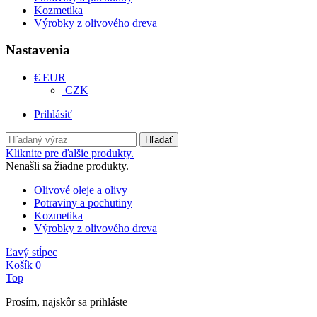
Kozmetika
Výrobky z olivového dreva
Nastavenia
€ EUR
CZK
Prihlásiť
Hľadať
Kliknite pre ďalšie produkty.
Nenašli sa žiadne produkty.
Olivové oleje a olivy
Potraviny a pochutiny
Kozmetika
Výrobky z olivového dreva
Ľavý stĺpec
Košík
0
Top
Prosím, najskôr sa prihláste