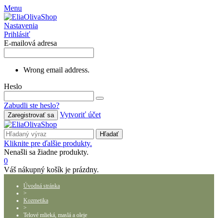
Menu
Nastavenia
Prihlásiť
E-mailová adresa
Wrong email address.
Heslo
Zabudli ste heslo?
Vytvoriť účet
Zaregistrovať sa
Hľadať
Kliknite pre ďalšie produkty.
Nenašli sa žiadne produkty.
0
Váš nákupný košík je prázdny.
Úvodná stránka
>
Kozmetika
>
Telové mlieká, maslá a oleje