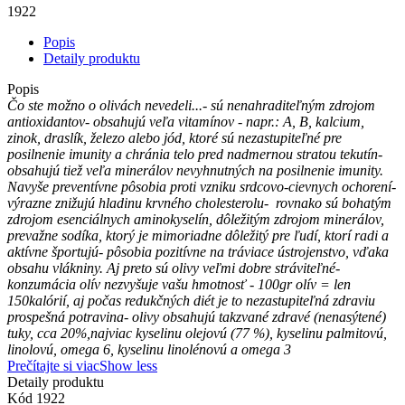
1922
Popis
Detaily produktu
Popis
Čo ste možno o olivách nevedeli...- sú nenahraditeľným zdrojom
antioxidantov- obsahujú veľa vitamínov - napr.: A, B, kalcium,
zinok, draslík, železo alebo jód, ktoré sú nezastupiteľné pre
posilnenie imunity a chránia telo pred nadmernou stratou tekutín-
obsahujú tiež veľa minerálov nevyhnutných na posilnenie imunity.
Navyše preventívne pôsobia proti vzniku srdcovo-cievnych ochorení-
výrazne znižujú hladinu krvného cholesterolu- rovnako sú bohatým
zdrojom esenciálnych aminokyselín, dôležitým zdrojom minerálov,
prevažne sodíka, ktorý je mimoriadne dôležitý pre ľudí, ktorí radi a
aktívne športujú- pôsobia pozitívne na tráviace ústrojenstvo, vďaka
obsahu vlákniny. Aj preto sú olivy veľmi dobre stráviteľné-
konzumácia olív nezvyšuje vašu hmotnosť - 100gr olív = len
150kalórií, aj počas redukčných diét je to nezastupiteľná zdraviu
prospešná potravina- olivy obsahujú takzvané zdravé (nenasýtené)
tuky, cca 20%,najviac kyselinu olejovú (77 %), kyselinu palmitovú,
linolovú, omega 6, kyselinu linolénovú a omega 3
Prečítajte si viac
Show less
Detaily produktu
Kód
1922