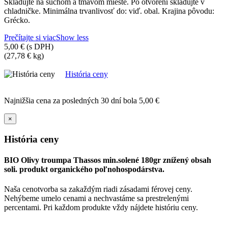
Skladujte na suchom a tmavom mieste. Po otvorení skladujte v
chladničke. Minimálna trvanlivosť do: viď. obal. Krajina pôvodu:
Grécko.
Prečítajte si viac
Show less
5,00 €
(s DPH)
(27,78 € kg)
História ceny
Najnižšia cena za posledných 30 dní bola
5,00 €
×
História ceny
BIO Olivy troumpa Thassos min.solené 180gr znížený obsah
soli. produkt organického poľnohospodárstva.
Naša cenotvorba sa zakaždým riadi zásadami férovej ceny.
Nehýbeme umelo cenami a nechvastáme sa prestrelenými
percentami. Pri každom produkte vždy nájdete históriu ceny.