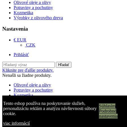
Olivové oleje a olivy
Potraviny a pochutiny
Kozmetika
Výrobky z olivového dreva
Nastavenia
€ EUR
CZK
Prihlásiť
Hľadať
Kliknite pre ďalšie produkty.
Nenašli sa žiadne produkty.
Olivové oleje a olivy
Potraviny a pochutiny
Kozmetika
Výrobky z olivového dreva
Tento eshop používa na poskytovanie služieb,
Súhlasím
personalizáciu reklám a analýzu návštevnosti súbory
Košík
0
Podrobné
cookie.
Top
nastavenia
viac informácií
Prosím, najskôr sa prihláste