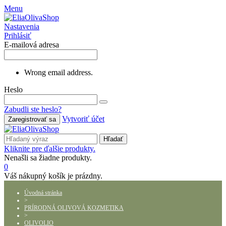
Menu
Nastavenia
Prihlásiť
E-mailová adresa
Wrong email address.
Heslo
Zabudli ste heslo?
Vytvoriť účet
Zaregistrovať sa
Hľadať
Kliknite pre ďalšie produkty.
Nenašli sa žiadne produkty.
0
Váš nákupný košík je prázdny.
Úvodná stránka
>
PRÍRODNÁ OLIVOVÁ KOZMETIKA
>
OLIVOLIO