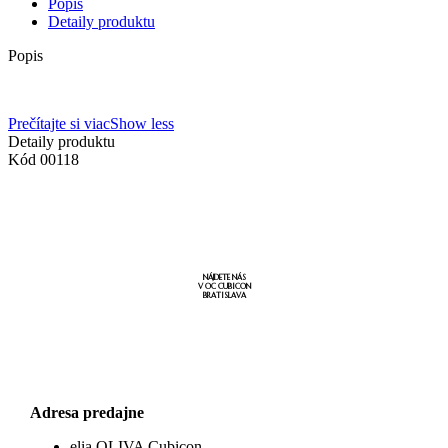
Popis
Detaily produktu
Popis
Prečítajte si viac
Show less
Detaily produktu
Kód
00118
NÁJDETE NÁS
V OC CUBICON
BRATISLAVA
Adresa predajne
elia OLIVA Cubicon