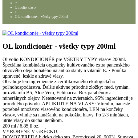
>
Olivolio klasik
>
OL kondicionér - všetky typy 200ml
OL kondicionér - všetky typy 200ml
Olivolio KONDICIONÉR pre VŠETKY TYPY vlasov 200ml.
Špeciálna kombinácia organicky kultivovaného extra panenského
olivového oleja bohatého na antioxidanty a vitamín E. • Ponúka
upravené, lesklé a zdravé vlasy.
Obsahuje len ingrediencie z certifikovaného ekologického
poľnohospodárstva. Ďalšie aktívne prírodné zložky: med, tymián,
pro-vitamín B5, Aloe Vera, Echinacea. Bez parabénov a
minerálnych olejov. Netestované na zvieratách. 95% ingrediencií je
prírodného pôvodu. APLIKUJTE NA VLASY: Vtrením, naneste
potrebné množstvo vlasového kondicionéra, LEN na končeky
vlasov, vyhnite sa nanášaniu na pokožku hlavy. Po 2-3 minútach,
utrite vlasy do sucha uterákom.
200 ml / 6,85 fl.oz.
VYROBENÉ V GRÉCKU.
DOVOZ/PREDAJ: deko deko sro, Borovicová 20, 90031 Stupava.