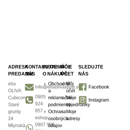
BRATISLAVA
ADRESA
KONTAKUJTE
INFORMÁCIE
MÔJ
SLEDUJTE
PREDAJNE
NÁS
O NÁKUPE
ÚČET
NÁS
elia
Obchodné
Môj
info@eliaolivashop.sk
Facebook
OLIVA
a
účet
0905
Cubicon
reklamačné
Moje
Instagram
924
Staré
podmienky
objednávky
857 -
grunty
Ochrana
Moje
eshop
24
osobných
adresy
0907 906
Mlynská
údajov