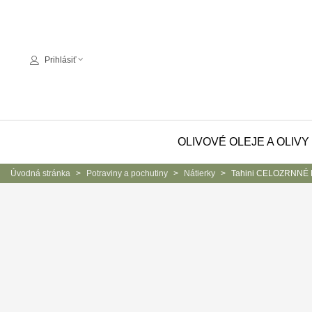
Prihlásiť
OLIVOVÉ OLEJE A OLIVY
Úvodná stránka
>
Potraviny a pochutiny
>
Nátierky
>
Tahini CELOZRNNÉ 