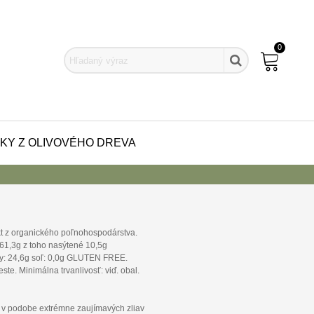
0
KY Z OLIVOVÉHO DREVA
kt z organického poľnohospodárstva.
 61,3g z toho nasýtené 10,5g
iny: 24,6g soľ: 0,0g GLUTEN FREE.
te. Minimálna trvanlivosť: viď. obal.
v podobe extrémne zaujímavých zliav