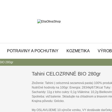
POTRAVINY A POCHUTINY
KOZMETIKA
VÝROB
BIO 280gr
Tahini CELOZRNNÉ BIO 280gr
Zloženie: Tahini ( celozrnná sezamová pasta) 100% produ
Nutričné hodnoty na 100gr: Energia: 2834kj/673Kcal Tuky:
Sacharidy: 11g z toho cukry: 0,1g Vláknina: 10,2g Bielkov
Spotreba: viď balenie. Skladujte na chladnom a tmavom mies
Krajina pôvodu: Grécko.
My OSLAVUJEME 10.výročie vzniku, VY dostávate darčeky 