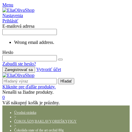
Menu
Nastavenia
Prihlásiť
E-mailová adresa
Wrong email address.
Heslo
Zabudli ste heslo?
Vytvoriť účet
Zaregistrovať sa
Hľadať
Kliknite pre ďalšie produkty.
Nenašli sa žiadne produkty.
0
Váš nákupný košík je prázdny.
Úvodná stránka
>
ČOKOLÁDY,BAKLAVY,ORIEŠKY,FIGY
>
Čokoláda state of the art orchid 80g