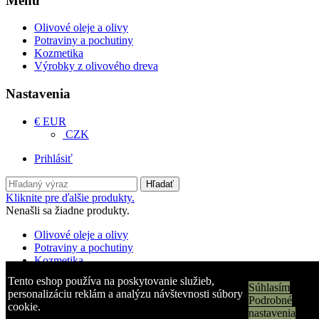
Menu
Olivové oleje a olivy
Potraviny a pochutiny
Kozmetika
Výrobky z olivového dreva
Nastavenia
€ EUR
CZK
Prihlásiť
Hľadať
Kliknite pre ďalšie produkty.
Nenašli sa žiadne produkty.
Olivové oleje a olivy
Potraviny a pochutiny
Kozmetika
Výrobky z olivového dreva
Tento eshop používa na poskytovanie služieb,
Súhlasím
personalizáciu reklám a analýzu návštevnosti súbory
Košík
0
Podrobné
cookie.
Top
nastavenia