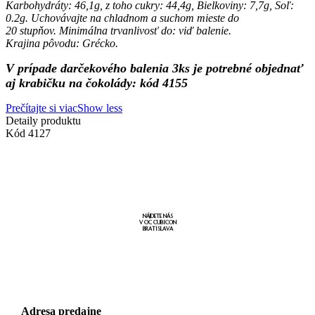
Karbohydráty: 46,1g, z toho cukry: 44,4g, Bielkoviny: 7,7g, Soľ:
0.2g. Uchovávajte na chladnom a suchom mieste do
20 stupňov. Minimálna trvanlivosť do: viď balenie.
Krajina pôvodu: Grécko.
V prípade darčekového balenia 3ks je potrebné objednať
aj krabičku na čokolády: kód 4155
Prečítajte si viac
Show less
Detaily produktu
Kód
4127
NÁJDETE NÁS
V OC CUBICON
BRATISLAVA
Adresa predajne