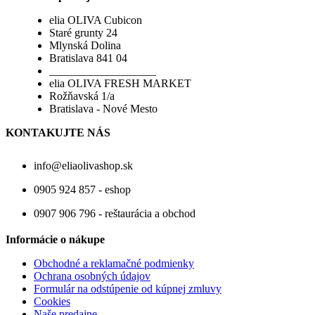
elia OLIVA Cubicon
Staré grunty 24
Mlynská Dolina
Bratislava 841 04
___________________
elia OLIVA FRESH MARKET
Rožňavská 1/a
Bratislava - Nové Mesto
KONTAKUJTE NÁS
info@eliaolivashop.sk
0905 924 857 - eshop
0907 906 796 - reštaurácia a obchod
Informácie o nákupe
Obchodné a reklamačné podmienky
Ochrana osobných údajov
Formulár na odstúpenie od kúpnej zmluvy
Cookies
Naše predajne