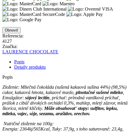
Referencia:
4127
Značka:
LAURENCE CHOCOLATE
Popis
Detaily produktu
Popis
Zloženie: Mliečná čokoláda (sušená kakaová sušina 44%) (98,5%)
cukor, kakaová hmota, kakaové maslo,
plnotučné sušené mlieko
,
Emulgátor:
sójový lecitín
, príchuť: prírodná vanilková príchuť,
prášok z cibúľ divokých orchideí 0,3%, mahlep, mletý zázvor, mletá
škorica, mleté kličeky.
Môže obsahovať stopy: sulfitov, lepku,
mlieka, vajec, sóje, sezamu, arašidov, orechov.
Nutričné zloženie na 100g:
Energia: 2364kj/565Kcal, Tuky: 37,9g, s toho saturované: 23,4g,