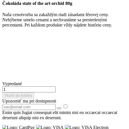
Čokoláda state of the art orchid 80g
Naša cenotvorba sa zakaždým riadi zásadami férovej ceny.
Nehýbeme umelo cenami a nechvastáme sa prestrelenými
percentami. Pri každom produkte vždy nájdete históriu ceny.
Vypredané
Vložiť do košíka
Upozorniť ma pri dostupnosti
Enim quis fugiat consequat elit minim nisi eu occaecat occaecat
deserunt aliquip nisi ex deserunt.