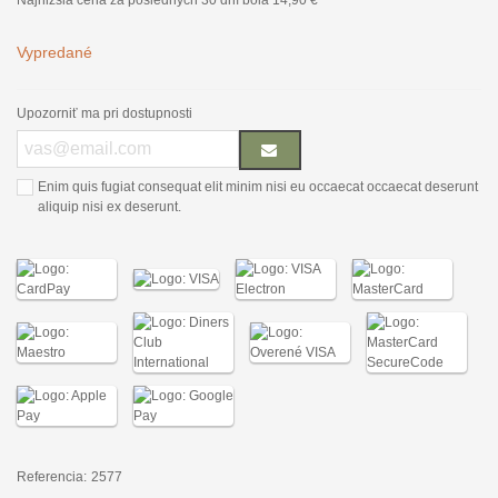
Najnižšia cena za posledných 30 dní bola
14,90 €
Vypredané
Upozorniť ma pri dostupnosti
Enim quis fugiat consequat elit minim nisi eu occaecat occaecat deserunt
aliquip nisi ex deserunt.
Referencia:
2577