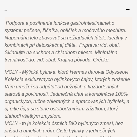
Popis
Podpora a posilnenie funkcie gastrointestinálneho
systému pečene, žlčníka, obličiek a močového mechúra.
Napomáha telu zbavovať sa nežiaducích látok. Ideálny v
kombinácii pri detoxikačnej diéte. Príprava: viď. obal.
Skladujte na suchom a chladnom mieste. Minimálna
trvanlivosť do: viď. obal. Krajina pôvodu: Grécko.
MOLY - Mýtická bylinka, ktorú Hermes daroval Odysseovi
Kolekcia exkluzívnych bylinkových čajov, ktorých zloženie
Vám umožní sa odpútať od bežných a každodenných
starostí a povinností. Jedinečná chuť a kombinácie 100%
organických, ručne zbieraných a spracovaných byliniek, a
aj pitie čaju sa stane oslobodzujúcim zážitkom, ktorý
ulahodí všetkým zmyslom.
MOLY - to je kolekcia ôsmich BIO bylinných zmesí, bez
prísad a umelých aróm. Čisté bylinky v jedinečných