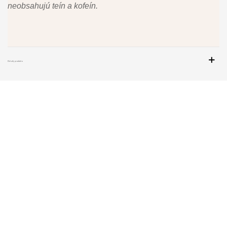
neobsahujú teín a kofeín.
Detaily produktu
NÁJDETE NÁS
V OC CUBICON
BRATISLAVA