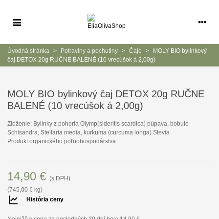
Úvodná stránka
>
Potraviny a pochutiny
>
Čaje
>
MOLY BIO bylinkový
čaj DETOX 20g RUČNE BALENÉ (10 vrecúšok á 2,00g)
MOLY BIO bylinkový čaj DETOX 20g RUČNE
BALENÉ (10 vrecúšok á 2,00g)
Zloženie: Bylinky z pohoria Olymp(sideritis scardica) púpava, bobule
Schisandra, Stellaria media, kurkuma (curcuma longa) Stevia
Produkt organického poľnohospodárstva.
14,90 €
(s DPH)
(745,00 € kg)
História ceny