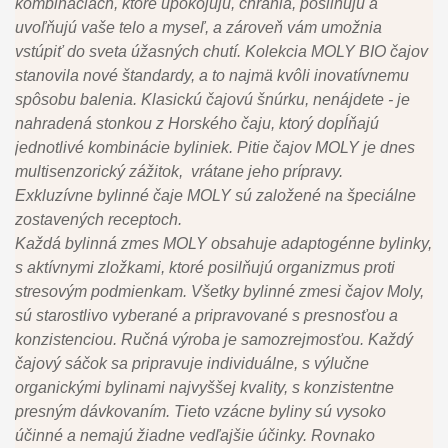
kombináciách, ktoré upokojujú, chránia, posilňujú a
uvoľňujú vaše telo a myseľ, a zároveň vám umožnia
vstúpiť do sveta úžasných chutí. Kolekcia MOLY BIO čajov
stanovila nové štandardy, a to najmä kvôli inovatívnemu
spôsobu balenia. Klasickú čajovú šnúrku, nenájdete - je
nahradená stonkou z Horského čaju, ktorý dopĺňajú
jednotlivé kombinácie byliniek. Pitie čajov MOLY je dnes
multisenzorický zážitok, vrátane jeho prípravy.
Exkluzívne bylinné čaje MOLY sú založené na špeciálne
zostavených receptoch.
Každá bylinná zmes MOLY obsahuje adaptogénne bylinky,
s aktívnymi zložkami, ktoré posilňujú organizmus proti
stresovým podmienkam. Všetky bylinné zmesi čajov Moly,
sú starostlivo vyberané a pripravované s presnosťou a
konzistenciou. Ručná výroba je samozrejmosťou. Každý
čajový sáčok sa pripravuje individuálne, s výlučne
organickými bylinami najvyššej kvality, s konzistentne
presným dávkovaním. Tieto vzácne byliny sú vysoko
účinné a nemajú žiadne vedľajšie účinky. Rovnako