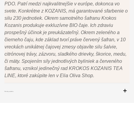
PDO. Patrí medzi najkvalitnejšie v európe, dokonca vo
svete. Konkrétne z KOZANIS, má garantované sfarbenie o
silu 230 jednotiek. Okrem samotného šafranu Krokos
Kozanis produkuje exkluzívne BIO čaje. Ich zdraviu
prospešný účinok je preukázateľný. Okrem zeleného a
čierneho čaju, kde základ tvorí práve červený šafran, v 10
vreckách unikátnej čajovej zmesy objavíte silu šalvie,
citrónovej trávy, zázvoru, sladkého drievky, škorice, medu,
či mäty. Spojením sily jednotlivých byliniek a červeného
šafranu, vznikol jedinečný rad KROKOS KOZANIS TEA
LINE, ktoré zakúpite len v Elia Oliva Shop.
Detaily produktu