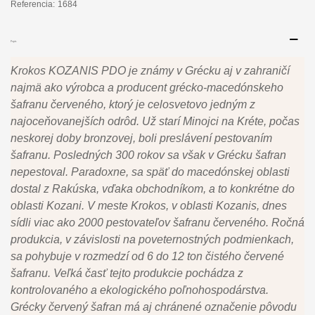
Referencia:
1684
Popis
Krokos KOZANIS PDO je známy v Grécku aj v zahraničí
najmä ako výrobca a producent grécko-macedónskeho
šafranu červeného, ktorý je celosvetovo jedným z
najoceňovanejších odrôd. Už starí Minojci na Kréte, počas
neskorej doby bronzovej, boli preslávení pestovaním
šafranu. Posledných 300 rokov sa však v Grécku šafran
nepestoval. Paradoxne, sa späť do macedónskej oblasti
dostal z Rakúska, vďaka obchodníkom, a to konkrétne do
oblasti Kozani. V meste Krokos, v oblasti Kozanis, dnes
sídli viac ako 2000 pestovateľov šafranu červeného. Ročná
produkcia, v závislosti na poveternostných podmienkach,
sa pohybuje v rozmedzí od 6 do 12 ton čistého červené
šafranu. Veľká časť tejto produkcie pochádza z
kontrolovaného a ekologického poľnohospodárstva.
Grécky červený šafran má aj chránené označenie pôvodu