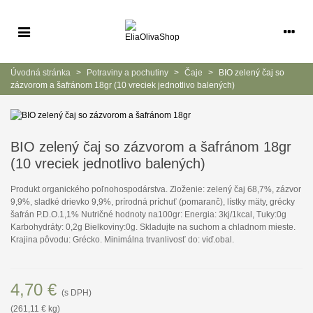
Úvodná stránka
>
Potraviny a pochutiny
>
Čaje
>
BIO zelený čaj so
zázvorom a šafránom 18gr (10 vreciek jednotlivo balených)
BIO zelený čaj so zázvorom a šafránom 18gr
(10 vreciek jednotlivo balených)
Produkt organického poľnohospodárstva. Zloženie: zelený čaj 68,7%, zázvor
9,9%, sladké drievko 9,9%, prírodná príchuť (pomaranč), lístky mäty, grécky
šafrán P.D.O.1,1% Nutričné hodnoty na100gr: Energia: 3kj/1kcal, Tuky:0g
Karbohydráty: 0,2g Bielkoviny:0g. Skladujte na suchom a chladnom mieste.
Krajina pôvodu: Grécko. Minimálna trvanlivosť do: viď.obal.
4,70 €
(s DPH)
(261,11 € kg)